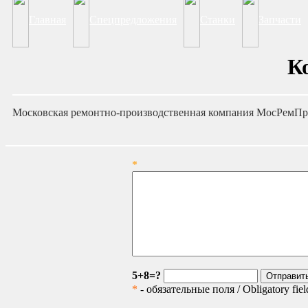
Главная
Спецпредложения
Станки
Запчасти
К
Московская ремонтно-производственная компания МосРемП
*
5+8=?
*
- обязательные поля / Obligatory fiel