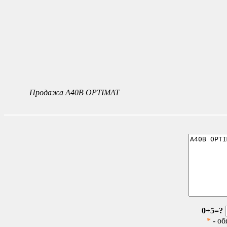
Продажа A40B OPTIMAT
0+5=?
*
- об